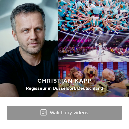
CHRISTIAN KAPP
Regisseur
in
Düsseldorf, Deutschland
Watch my videos